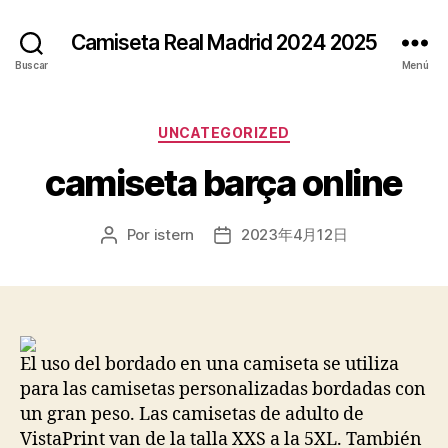
Camiseta Real Madrid 2024 2025
Buscar
Menú
Categorías
UNCATEGORIZED
camiseta barça online
Por
istern
2023年4月12日
Autor
Fecha
de
de
la
la
entrada
entrada
El uso del bordado en una camiseta se utiliza
para las camisetas personalizadas bordadas con
un gran peso. Las camisetas de adulto de
VistaPrint van de la talla XXS a la 5XL. También