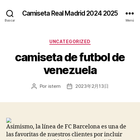
Camiseta Real Madrid 2024 2025
Buscar
Menú
Categorías
UNCATEGORIZED
camiseta de futbol de
venezuela
Por
istern
2023年2月13日
Autor
Fecha
de
de
la
la
entrada
entrada
Asimismo, la línea de FC Barcelona es una de
las favoritas de nuestros clientes por incluir