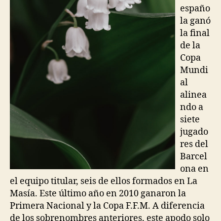
españo
la ganó
la final
de la
Copa
Mundi
al
alinea
ndo a
siete
jugado
res del
Barcel
ona en
el equipo titular, seis de ellos formados en La
Masía. Este último año en 2010 ganaron la
Primera Nacional y la Copa F.F.M. A diferencia
de los sobrenombres anteriores, este apodo solo