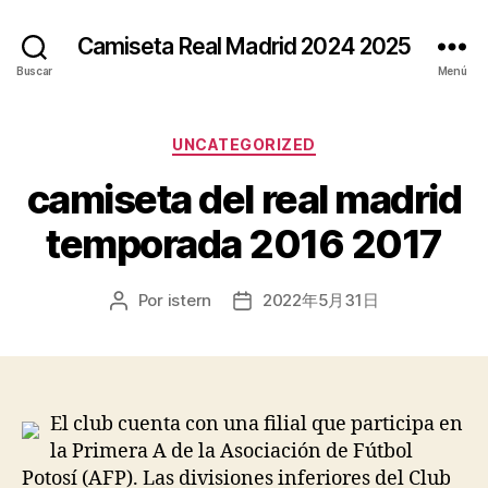
Camiseta Real Madrid 2024 2025
Buscar
Menú
Categorías
UNCATEGORIZED
camiseta del real madrid
temporada 2016 2017
Por
istern
2022年5月31日
Autor
Fecha
de
de
la
la
entrada
entrada
El club cuenta con una filial que participa en
la Primera A de la Asociación de Fútbol
Potosí (AFP). Las divisiones inferiores del Club