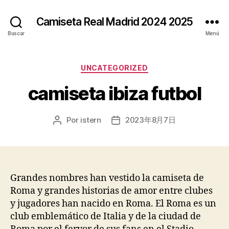
Camiseta Real Madrid 2024 2025
Buscar
Menú
Categorías
UNCATEGORIZED
camiseta ibiza futbol
Por
istern
2023年8月7日
Autor
Fecha
de
de
la
la
entrada
entrada
Grandes nombres han vestido la camiseta de
Roma y grandes historias de amor entre clubes
y jugadores han nacido en Roma. El Roma es un
club emblemático de Italia y de la ciudad de