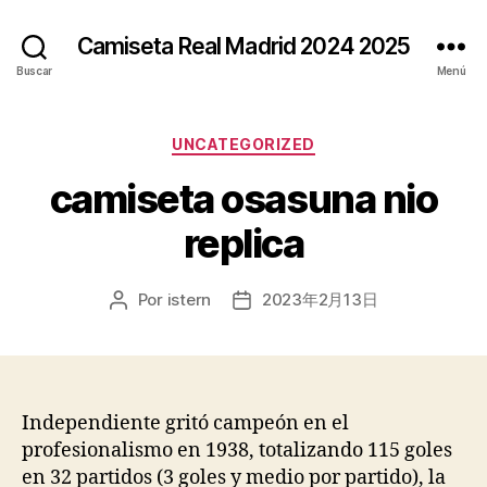
Camiseta Real Madrid 2024 2025
Buscar
Menú
Categorías
UNCATEGORIZED
camiseta osasuna nio
replica
Por
istern
2023年2月13日
Autor
Fecha
de
de
la
la
entrada
entrada
Independiente gritó campeón en el
profesionalismo en 1938, totalizando 115 goles
en 32 partidos (3 goles y medio por partido), la