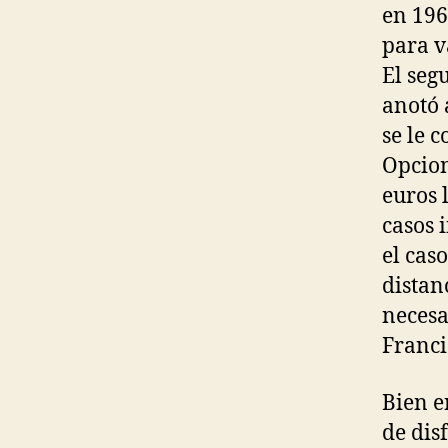
en 196
para v
El seg
anotó 
se le 
Opcion
euros 
casos 
el cas
distan
necesa
Franci
Bien e
de dis