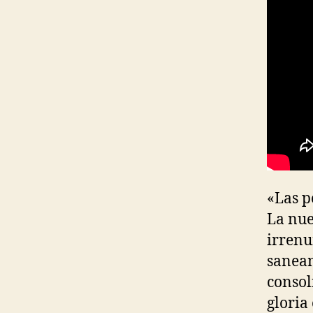
«Las p
La nue
irrenu
saneam
consol
gloria