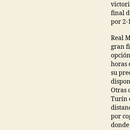
victori
final 
por 2-
Real M
gran f
opción
horas 
su pre
dispon
Otras 
Turín 
distan
por co
donde 