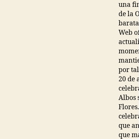
una fi
de la 
barata
Web of
actual
moment
mantie
por ta
20 de 
celebr
Albos 
Flores
celebr
que an
que má