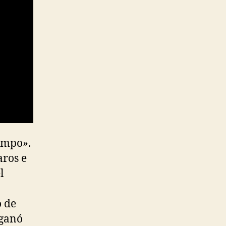
iempo».
aros e
l
o de
 ganó