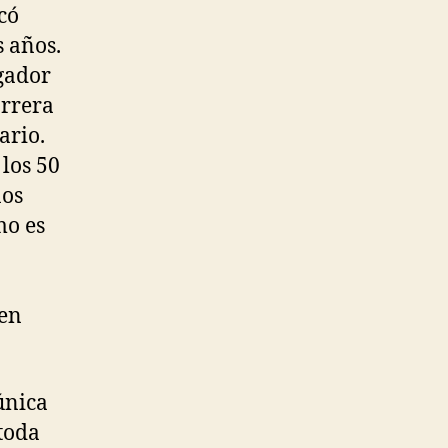
có
s años.
ugador
arrera
ario.
los 50
nos
mo es
 en
única
 toda