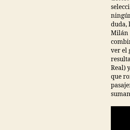
selecc
ningún
duda, 
Milán 
combin
ver el
result
Real) 
que ro
pasaje
sumand