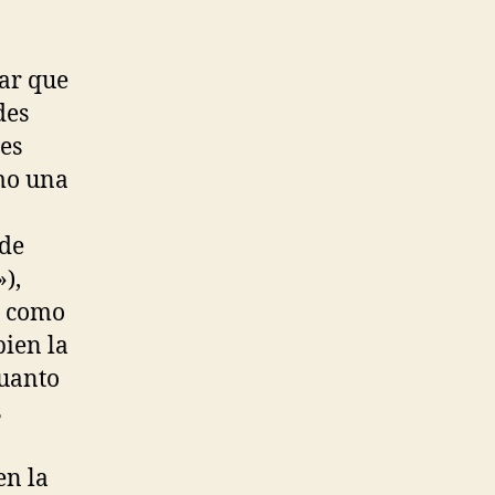
ar que
des
es
omo una
ede
),
y como
bien la
cuanto
s
en la