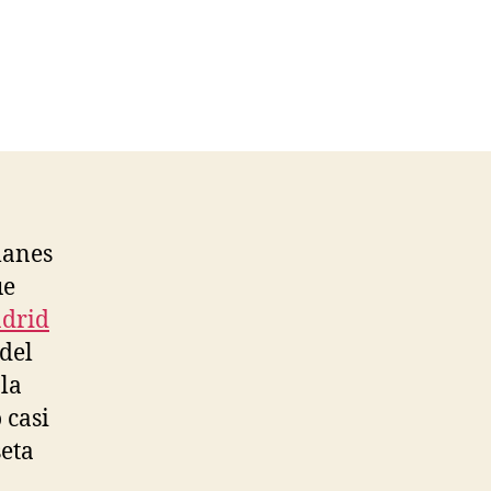
manes
ue
adrid
del
la
 casi
seta