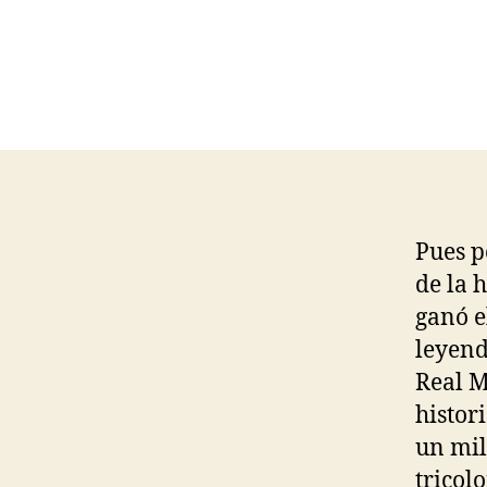
Pues p
de la 
ganó e
leyend
Real M
histor
un mil
tricolo