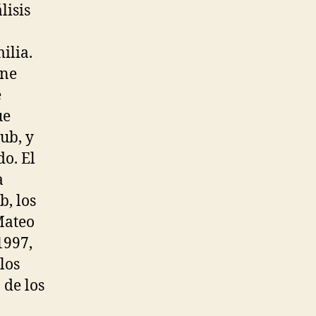
lisis
ilia.
ene
e
ue
ub, y
do. El
a
b, los
Mateo
1997,
los
 de los