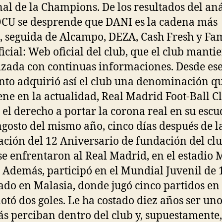
nal de la Champions. De los resultados del aná
OCU se desprende que DANI es la cadena más
, seguida de Alcampo, DEZA, Cash Fresh y Fam
icial: Web oficial del club, que el club manti
izada con continuas informaciones. Desde es
o adquirió así el club una denominación q
ne en la actualidad, Real Madrid Foot-Ball Cl
l el derecho a portar la corona real en su escu
agosto del mismo año, cinco días después de l
ación del 12 Aniversario de fundación del clu
se enfrentaron al Real Madrid, en el estadio 
. Además, participó en el Mundial Juvenil de 
ado en Malasia, donde jugó cinco partidos en 
otó dos goles. Le ha costado diez años ser uno
s perciban dentro del club y, supuestamente,