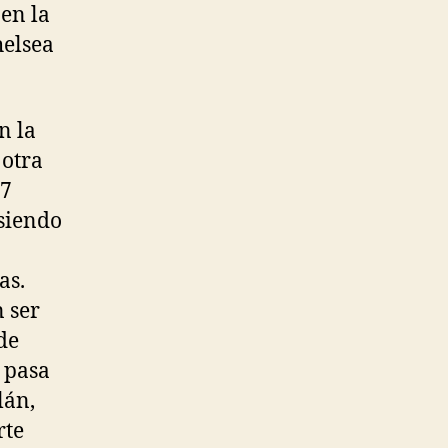
 en la
helsea
n la
 otra
27
 siendo
as.
 ser
de
o pasa
lán,
rte