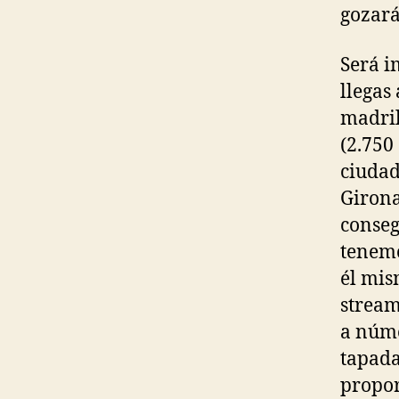
gozará
Será i
llegas 
madril
(2.750
ciudad
Girona
conseg
tenemo
él mis
stream
a núme
tapada
propor