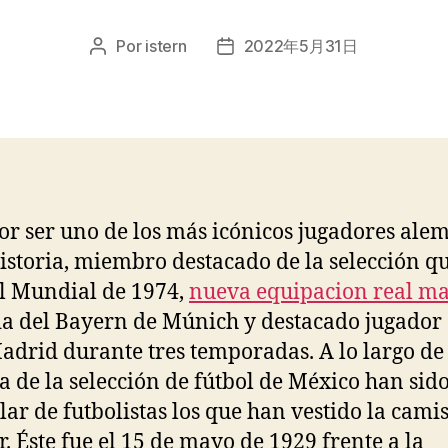
Por
istern
2022年5月31日
Autor
Fecha
de
de
la
la
entrada
entrada
or ser uno de los más icónicos jugadores ale
historia, miembro destacado de la selección q
l Mundial de 1974,
nueva equipacion real m
a del Bayern de Múnich y destacado jugador 
adrid durante tres temporadas. A lo largo de 
ia de la selección de fútbol de México han sido
lar de futbolistas los que han vestido la cami
r. Éste fue el 15 de mayo de 1929 frente a la