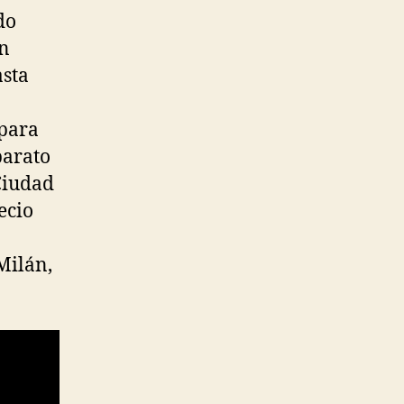
do
in
asta
 para
barato
Ciudad
ecio
Milán,