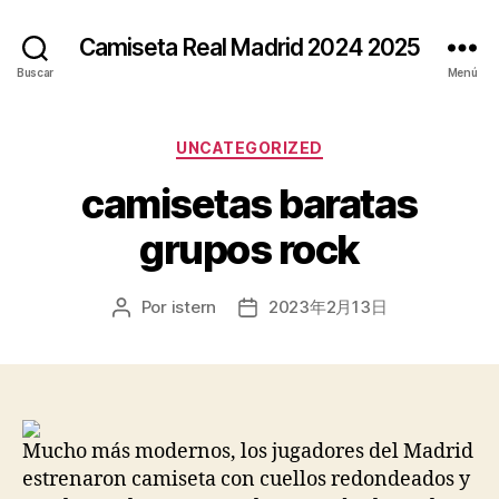
Camiseta Real Madrid 2024 2025
Buscar
Menú
Categorías
UNCATEGORIZED
camisetas baratas
grupos rock
Por
istern
2023年2月13日
Autor
Fecha
de
de
la
la
entrada
entrada
Mucho más modernos, los jugadores del Madrid
estrenaron camiseta con cuellos redondeados y