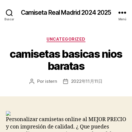
Camiseta Real Madrid 2024 2025
Buscar
Menú
Categorías
UNCATEGORIZED
camisetas basicas nios
baratas
Por
istern
2022年11月11日
Autor
Fecha
de
de
la
la
entrada
entrada
Personalizar camisetas online al MEJOR PRECIO
y con impresión de calidad. ¿ Que puedes