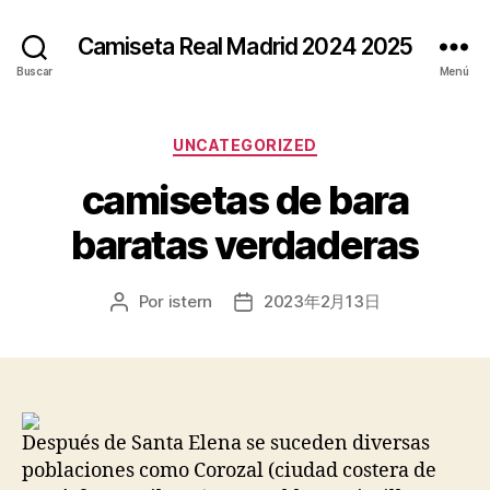
Camiseta Real Madrid 2024 2025
Buscar
Menú
Categorías
UNCATEGORIZED
camisetas de bara
baratas verdaderas
Por
istern
2023年2月13日
Autor
Fecha
de
de
la
la
entrada
entrada
Después de Santa Elena se suceden diversas
poblaciones como Corozal (ciudad costera de