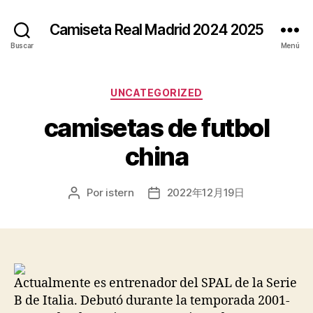
Camiseta Real Madrid 2024 2025
Buscar
Menú
Categorías
UNCATEGORIZED
camisetas de futbol
china
Por
istern
2022年12月19日
Autor
Fecha
de
de
la
la
entrada
entrada
Actualmente es entrenador del SPAL de la Serie
B de Italia. Debutó durante la temporada 2001-