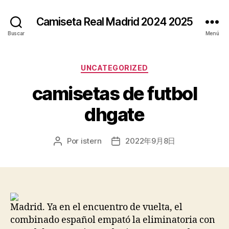
Camiseta Real Madrid 2024 2025
Buscar
Menú
Categorías
UNCATEGORIZED
camisetas de futbol
dhgate
Por
istern
2022年9月8日
Autor
Fecha
de
de
la
la
entrada
entrada
Madrid. Ya en el encuentro de vuelta, el
combinado español empató la eliminatoria con