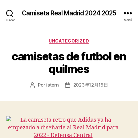
Camiseta Real Madrid 2024 2025
Buscar
Menú
Categorías
UNCATEGORIZED
camisetas de futbol en
quilmes
Por
istern
2023年12月15日
Autor
Fecha
de
de
la
la
entrada
entrada