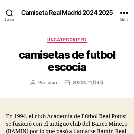
Camiseta Real Madrid 2024 2025
Buscar
Menú
Categorías
UNCATEGORIZED
camisetas de futbol
escocia
Por
istern
2023年11月9日
Autor
Fecha
de
de
la
la
entrada
entrada
En 1994, el club Academia de Fútbol Real Potosí
se fusionó con el antiguo club del Banco Minero
(BAMIN) por lo que pasó a llamarse Bamin Real