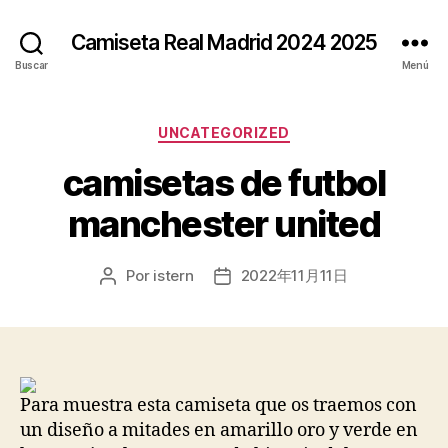
Camiseta Real Madrid 2024 2025
Buscar
Menú
Categorías
UNCATEGORIZED
camisetas de futbol
manchester united
Por
istern
2022年11月11日
Autor
Fecha
de
de
la
la
entrada
entrada
Para muestra esta camiseta que os traemos con
un diseño a mitades en amarillo oro y verde en