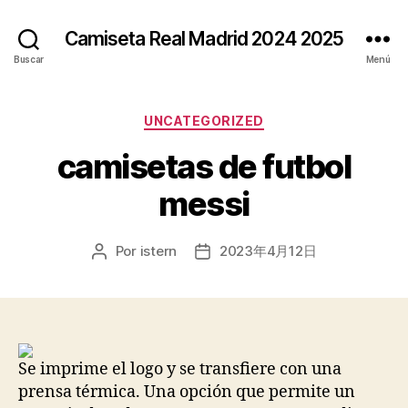
Camiseta Real Madrid 2024 2025
Buscar
Menú
Categorías
UNCATEGORIZED
camisetas de futbol
messi
Por
istern
2023年4月12日
Autor
Fecha
de
de
la
la
entrada
entrada
Se imprime el logo y se transfiere con una
prensa térmica. Una opción que permite un