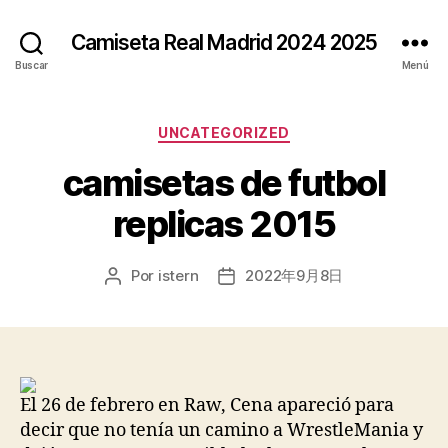
Camiseta Real Madrid 2024 2025
Buscar
Menú
Categorías
UNCATEGORIZED
camisetas de futbol
replicas 2015
Por
istern
2022年9月8日
Autor
Fecha
de
de
la
la
entrada
entrada
El 26 de febrero en Raw, Cena apareció para
decir que no tenía un camino a WrestleMania y