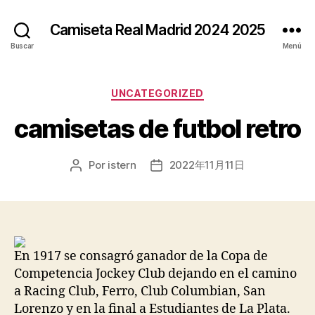
Camiseta Real Madrid 2024 2025
Buscar
Menú
Categorías
UNCATEGORIZED
camisetas de futbol retro
Por
istern
2022年11月11日
Autor
Fecha
de
de
la
la
entrada
entrada
En 1917 se consagró ganador de la Copa de
Competencia Jockey Club dejando en el camino
a Racing Club, Ferro, Club Columbian, San
Lorenzo y en la final a Estudiantes de La Plata.