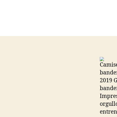
Camise
bander
2019 G
bander
Impres
orgull
entren