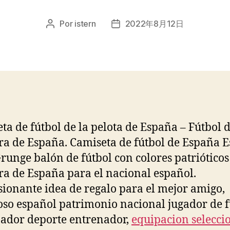
Por
istern
2022年8月12日
Autor
Fecha
de
de
la
la
entrada
entrada
ta de fútbol de la pelota de España – Fútbol d
a de España. Camiseta de fútbol de España 
runge balón de fútbol con colores patrióticos
a de España para el nacional español.
ionante idea de regalo para el mejor amigo,
oso español patrimonio nacional jugador de f
ador deporte entrenador,
equipacion selecci