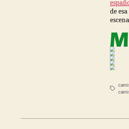
españo
de esa
escen
cami
Etiqueta
camis