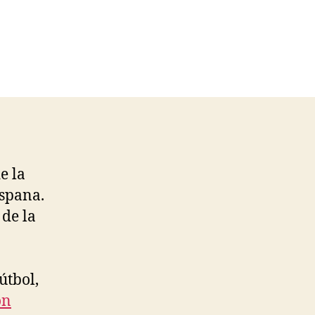
e la
Espana.
 de la
útbol,
on