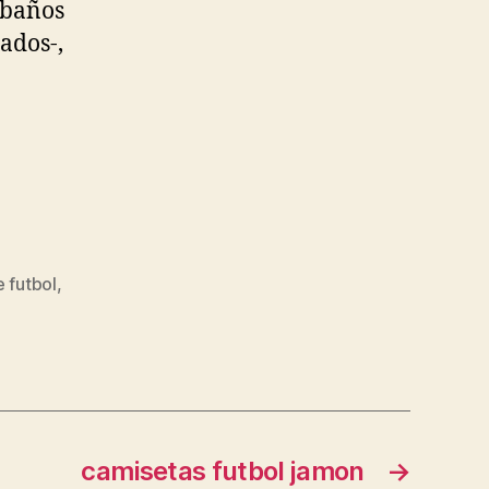
 baños
ados-,
 futbol
,
camisetas futbol jamon
→