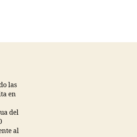
do las
ta en
ua del
0
ente al