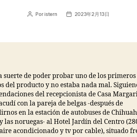
Por
istern
2023年2月13日
Autor
Fecha
de
de
la
la
entrada
entrada
a suerte de poder probar uno de los primeros
s del producto y no estaba nada mal. Siguien
ndaciones del recepcionista de Casa Margari
 acudí con la pareja de belgas -después de
irnos en la estación de autobuses de Chihuah
 y las noruegas- al Hotel Jardín del Centro (28
 aire acondicionado y tv por cable), situado fr