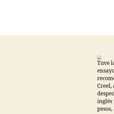
Tuve l
ensayo
recome
Creel,
desped
inglés
pesos,