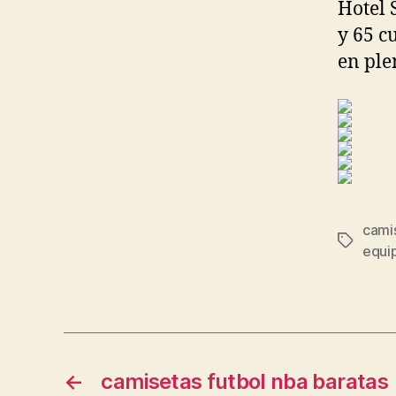
Hotel 
y 65 c
en ple
camis
Etiqueta
equip
←
camisetas futbol nba baratas