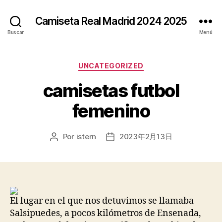
Camiseta Real Madrid 2024 2025
Buscar
Menú
Categorías
UNCATEGORIZED
camisetas futbol
femenino
Por
istern
2023年2月13日
Autor
Fecha
de
de
la
la
entrada
entrada
El lugar en el que nos detuvimos se llamaba
Salsipuedes, a pocos kilómetros de Ensenada,