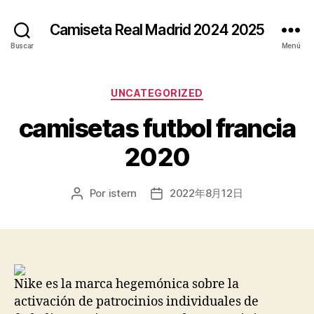
Camiseta Real Madrid 2024 2025
Buscar
Menú
Categorías
UNCATEGORIZED
camisetas futbol francia
2020
Por
istern
2022年8月12日
Autor
Fecha
de
de
la
la
entrada
entrada
Nike es la marca hegemónica sobre la
activación de patrocinios individuales de