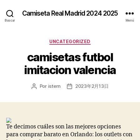
Camiseta Real Madrid 2024 2025
Buscar
Menú
Categorías
UNCATEGORIZED
camisetas futbol
imitacion valencia
Por
istern
2023年2月13日
Autor
Fecha
de
de
la
la
entrada
entrada
Te decimos cuáles son las mejores opciones
para comprar barato en Orlando: los outlets con