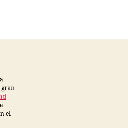
 a
a gran
nd
ia
en el