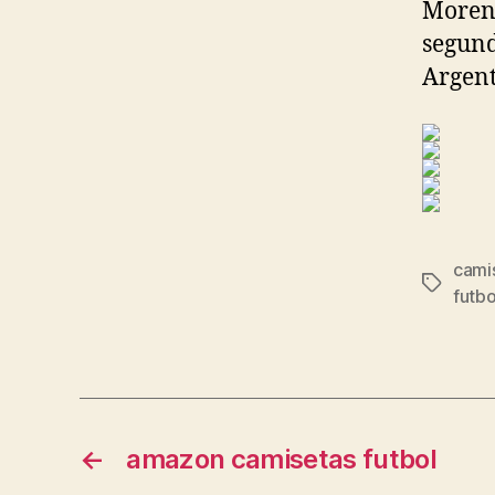
Moreno
segund
Argent
cami
Etiqueta
futb
←
amazon camisetas futbol