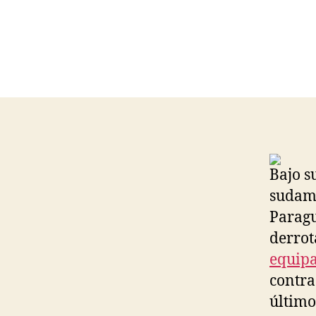
Bajo s
sudame
Paragu
derrot
equip
contra 
último