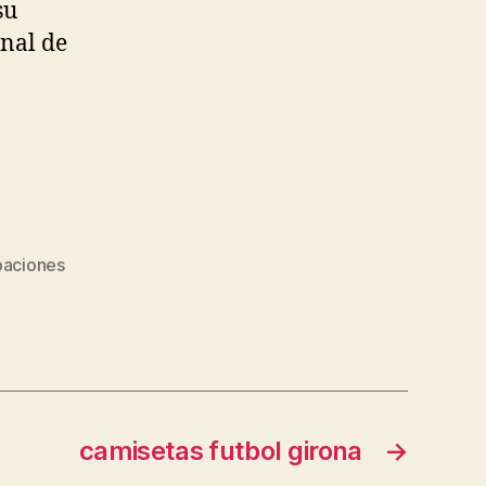
su
nal de
paciones
camisetas futbol girona
→