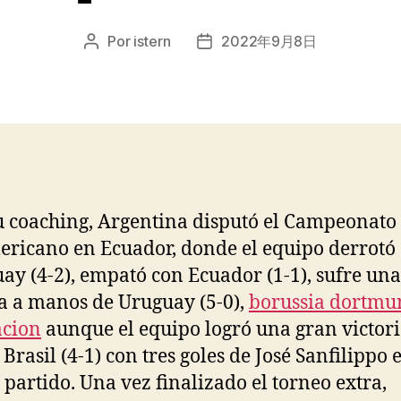
Por
istern
2022年9月8日
Autor
Fecha
de
de
la
la
entrada
entrada
u coaching, Argentina disputó el Campeonato
ricano en Ecuador, donde el equipo derrotó
ay (4-2), empató con Ecuador (1-1), sufre un
a a manos de Uruguay (5-0),
borussia dortmu
acion
aunque el equipo logró una gran victor
Brasil (4-1) con tres goles de José Sanfilippo 
 partido. Una vez finalizado el torneo extra,