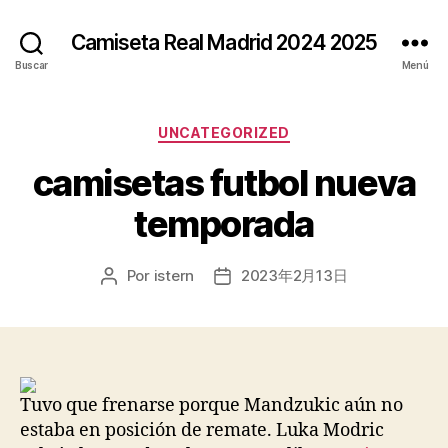
Camiseta Real Madrid 2024 2025
Buscar
Menú
Categorías
UNCATEGORIZED
camisetas futbol nueva
temporada
Por
istern
2023年2月13日
Autor
Fecha
de
de
la
la
entrada
entrada
Tuvo que frenarse porque Mandzukic aún no
estaba en posición de remate. Luka Modric