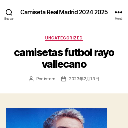
Camiseta Real Madrid 2024 2025
Buscar
Menú
Categorías
UNCATEGORIZED
camisetas futbol rayo
vallecano
Por
istern
2023年2月13日
Autor
Fecha
de
de
la
la
entrada
entrada