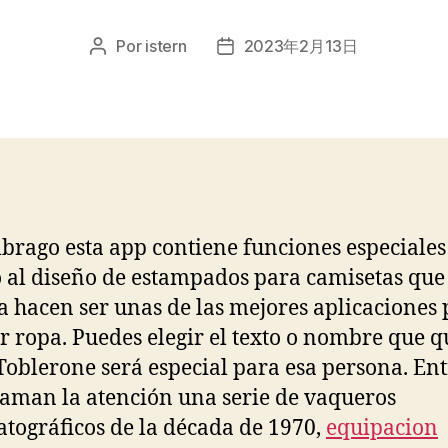
Por
istern
2023年2月13日
Autor
Fecha
de
de
la
la
entrada
entrada
brago esta app contiene funciones especiales
 al diseño de estampados para camisetas que
a hacen ser unas de las mejores aplicaciones
r ropa. Puedes elegir el texto o nombre que q
 Toblerone será especial para esa persona. En
llaman la atención una serie de vaqueros
tográficos de la década de 1970,
equipacion