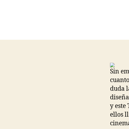
Sin em
cuanto
duda l
diseña
y este
ellos 
cinema