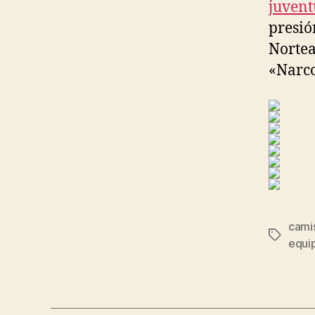
juvent
presió
Nortea
«Narc
camis
Etiqueta
equip