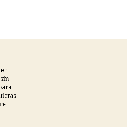
 en
 sin
 para
uieras
tre