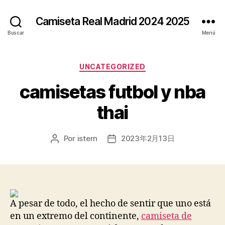
Camiseta Real Madrid 2024 2025
Buscar
Menú
Categorías
UNCATEGORIZED
camisetas futbol y nba
thai
Por
istern
2023年2月13日
Autor
Fecha
de
de
la
la
entrada
entrada
A pesar de todo, el hecho de sentir que uno está
en un extremo del continente,
camiseta de