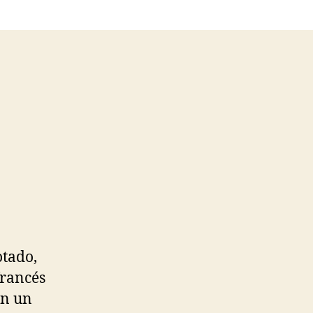
otado,
francés
en un