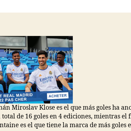
la
la
entrada
entrada
mán Miroslav Klose es el que más goles ha an
 total de 16 goles en 4 ediciones, mientras el 
ontaine es el que tiene la marca de más goles 