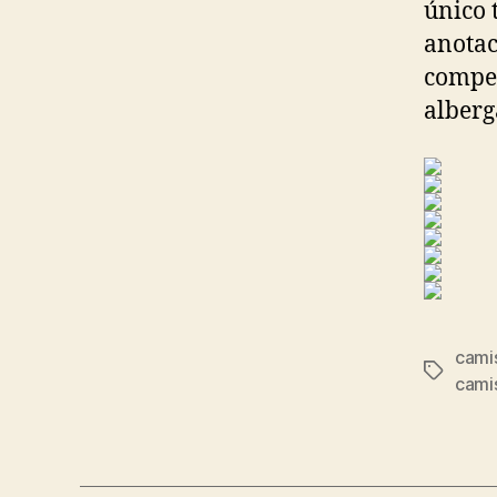
único 
anotac
compet
alberg
cami
Etiqueta
cami