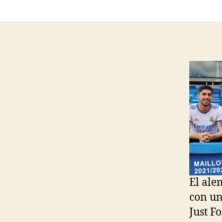
El ale
con un
Just F