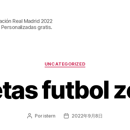
ación Real Madrid 2022
 Personalizadas gratis.
Categorías
UNCATEGORIZED
tas futbol z
Por
istern
2022年9月8日
Autor
Fecha
de
de