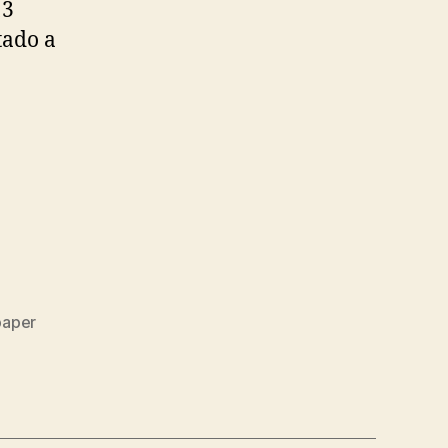
13
tado a
paper