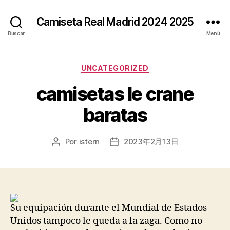
Camiseta Real Madrid 2024 2025
Buscar
Menú
Categorías
UNCATEGORIZED
camisetas le crane
baratas
Por
istern
2023年2月13日
Autor
Fecha
de
de
la
la
entrada
entrada
Su equipación durante el Mundial de Estados
Unidos tampoco le queda a la zaga. Como no