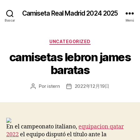
Camiseta Real Madrid 2024 2025
Buscar
Menú
Categorías
UNCATEGORIZED
camisetas lebron james
baratas
Por
istern
2022年12月19日
Autor
Fecha
de
de
la
la
entrada
entrada
En el campeonato italiano,
equipacion qatar
2022
el equipo disputó el título ante la