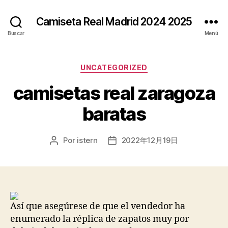
Camiseta Real Madrid 2024 2025
Buscar
Menú
Categorías
UNCATEGORIZED
camisetas real zaragoza
baratas
Por
istern
2022年12月19日
Autor
Fecha
de
de
la
la
entrada
entrada
Así que asegúrese de que el vendedor ha
enumerado la réplica de zapatos muy por