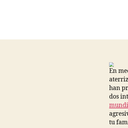
En med
aterri
han pr
dos i
mundi
agresi
tu fam