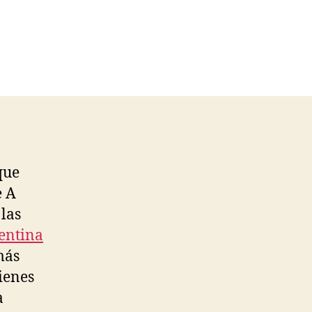
que
e A
las
gentina
más
tienes
a