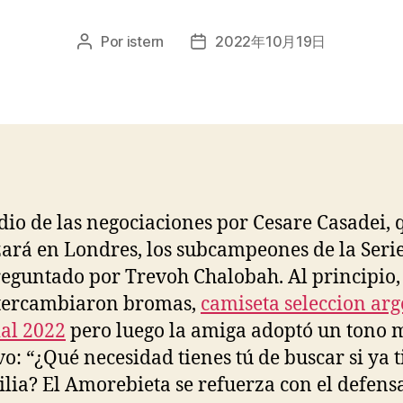
Por
istern
2022年10月19日
Autor
Fecha
de
de
la
la
entrada
entrada
io de las negociaciones por Cesare Casadei, 
zará en Londres, los subcampeones de la Seri
eguntado por Trevoh Chalobah. Al principio, 
ntercambiaron bromas,
camiseta seleccion ar
al 2022
pero luego la amiga adoptó un tono 
vo: “¿Qué necesidad tienes tú de buscar si ya 
ilia? El Amorebieta se refuerza con el defens