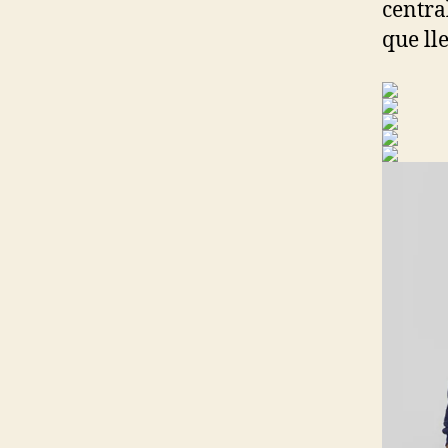
centra
que ll