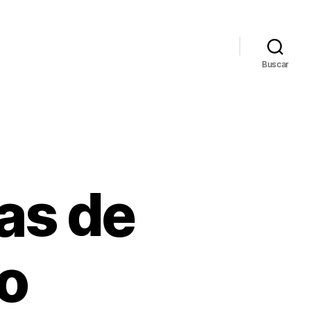
Buscar
as de
o