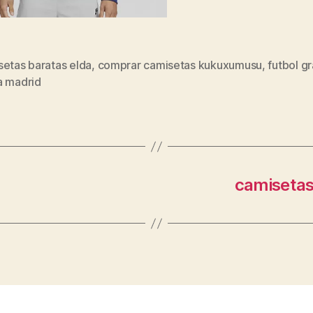
setas baratas elda
,
comprar camisetas kukuxumusu
,
futbol gr
s
a madrid
camisetas 