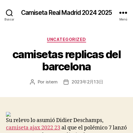
Camiseta Real Madrid 2024 2025
Buscar
Menú
Categorías
UNCATEGORIZED
camisetas replicas del
barcelona
Por
istern
2023年2月13日
Autor
Fecha
de
de
la
la
entrada
entrada
Su relevo lo asumió Didier Deschamps,
camiseta ajax 2022 23
al que el polémico 7 lanzó