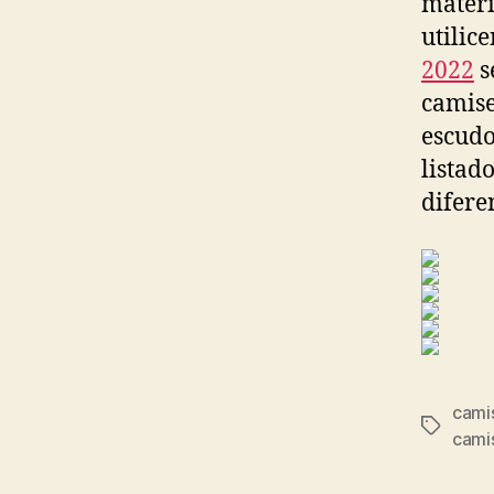
materi
utilic
2022
s
camise
escudo
listad
difere
camis
Etiqueta
cami