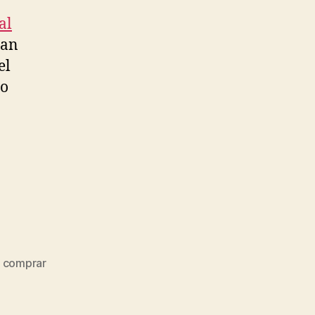
al
ean
el
ro
,
comprar