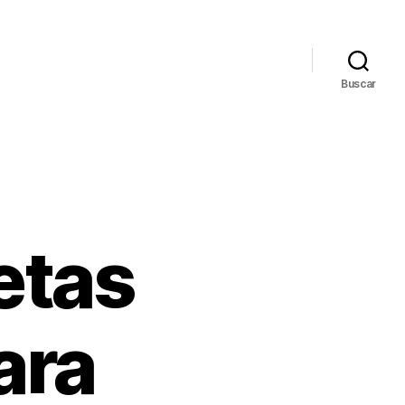
Buscar
etas
ara