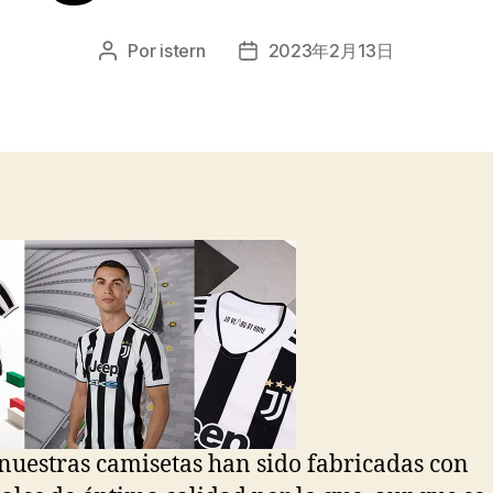
Por
istern
2023年2月13日
Autor
Fecha
de
de
la
la
entrada
entrada
nuestras camisetas han sido fabricadas con