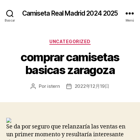
Camiseta Real Madrid 2024 2025
Buscar
Menú
Categorías
UNCATEGORIZED
comprar camisetas
basicas zaragoza
Por
istern
2022年12月19日
Autor
Fecha
de
de
la
la
entrada
entrada
Se da por seguro que relanzaría las ventas en
un primer momento y resultaría interesante