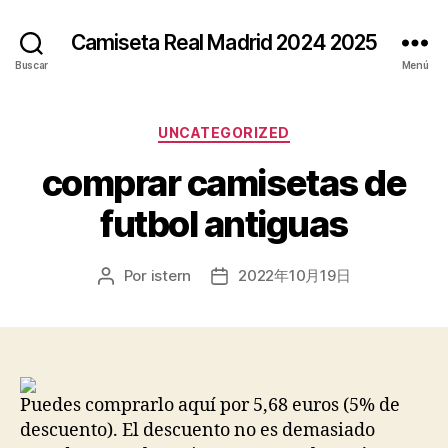
Camiseta Real Madrid 2024 2025
Buscar
Menú
Categorías
UNCATEGORIZED
comprar camisetas de
futbol antiguas
Por
istern
2022年10月19日
Autor
Fecha
de
de
la
la
entrada
entrada
Puedes comprarlo aquí por 5,68 euros (5% de
descuento). El descuento no es demasiado