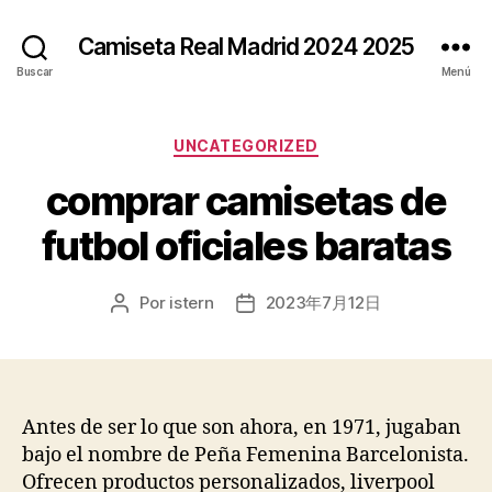
Camiseta Real Madrid 2024 2025
Buscar
Menú
Categorías
UNCATEGORIZED
comprar camisetas de
futbol oficiales baratas
Por
istern
2023年7月12日
Autor
Fecha
de
de
la
la
entrada
entrada
Antes de ser lo que son ahora, en 1971, jugaban
bajo el nombre de Peña Femenina Barcelonista.
Ofrecen productos personalizados, liverpool