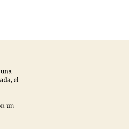
 una
ada, el
l
on un