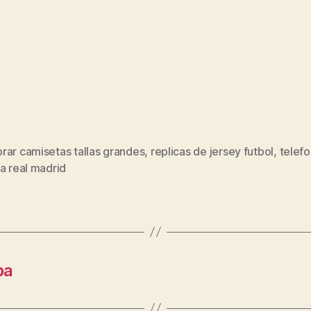
rar camisetas tallas grandes
,
replicas de jersey futbol
,
telef
s
a real madrid
ba