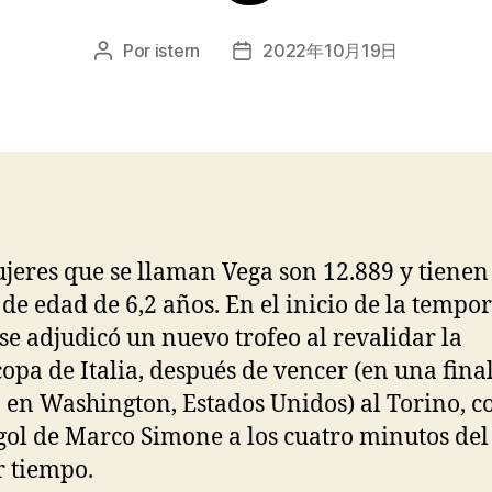
Por
istern
2022年10月19日
Autor
Fecha
de
de
la
la
entrada
entrada
jeres que se llaman Vega son 12.889 y tienen
de edad de 6,2 años. En el inicio de la tempor
se adjudicó un nuevo trofeo al revalidar la
opa de Italia, después de vencer (en una fina
 en Washington, Estados Unidos) al Torino, c
gol de Marco Simone a los cuatro minutos del
 tiempo.