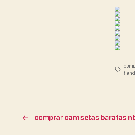
comp
Etiqueta
tiend
←
comprar camisetas baratas n