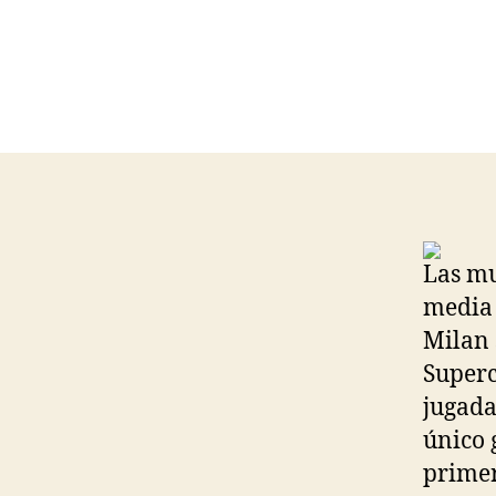
Las mu
media 
Milan 
Superc
jugada
único 
primer