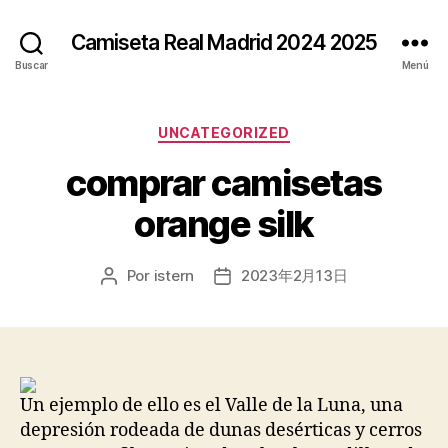
Camiseta Real Madrid 2024 2025
Buscar
Menú
Categorías
UNCATEGORIZED
comprar camisetas
orange silk
Por
istern
2023年2月13日
Autor
Fecha
de
de
la
la
entrada
entrada
Un ejemplo de ello es el Valle de la Luna, una
depresión rodeada de dunas desérticas y cerros