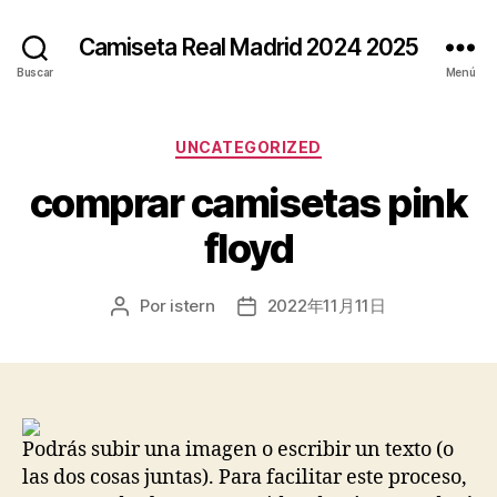
Camiseta Real Madrid 2024 2025
Buscar
Menú
Categorías
UNCATEGORIZED
comprar camisetas pink
floyd
Por
istern
2022年11月11日
Autor
Fecha
de
de
la
la
entrada
entrada
Podrás subir una imagen o escribir un texto (o
las dos cosas juntas). Para facilitar este proceso,