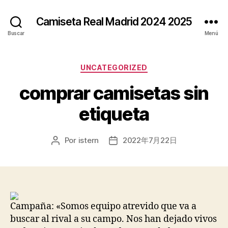
Camiseta Real Madrid 2024 2025
Buscar
Menú
Categorías
UNCATEGORIZED
comprar camisetas sin
etiqueta
Por
istern
2022年7月22日
Autor
Fecha
de
de
la
la
entrada
entrada
Campaña: «Somos equipo atrevido que va a
buscar al rival a su campo. Nos han dejado vivos