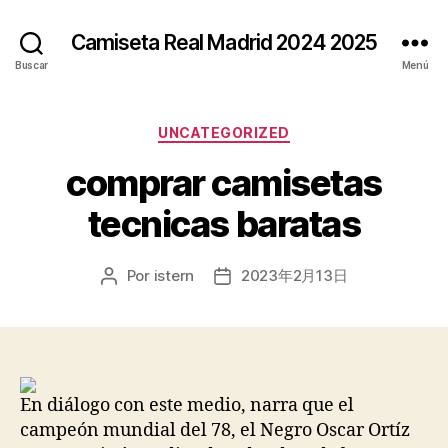
Camiseta Real Madrid 2024 2025
Buscar
Menú
Categorías
UNCATEGORIZED
comprar camisetas
tecnicas baratas
Por
istern
2023年2月13日
Autor
Fecha
de
de
la
la
entrada
entrada
En diálogo con este medio, narra que el
campeón mundial del 78, el Negro Oscar Ortíz