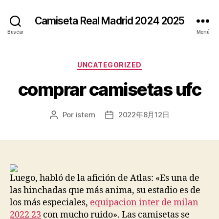
Camiseta Real Madrid 2024 2025
Buscar
Menú
Categorías
UNCATEGORIZED
comprar camisetas ufc
Por
istern
2022年8月12日
Autor
Fecha
de
de
la
la
entrada
entrada
Luego, habló de la afición de Atlas: «Es una de
las hinchadas que más anima, su estadio es de
los más especiales,
equipacion inter de milan
2022 23
con mucho ruido». Las camisetas se