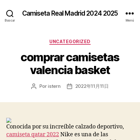
Camiseta Real Madrid 2024 2025
Buscar
Menú
Categorías
UNCATEGORIZED
comprar camisetas
valencia basket
Por
istern
2022年11月11日
Autor
Fecha
de
de
la
la
entrada
entrada
Conocida por su increíble calzado deportivo,
camiseta qatar 2022
Nike es una de las