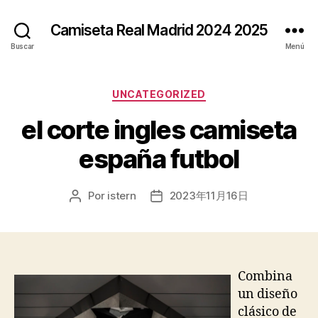
Camiseta Real Madrid 2024 2025
Buscar
Menú
Categorías
UNCATEGORIZED
el corte ingles camiseta
españa futbol
Por
istern
2023年11月16日
Autor
Fecha
de
de
la
la
entrada
entrada
Combina
un diseño
clásico de