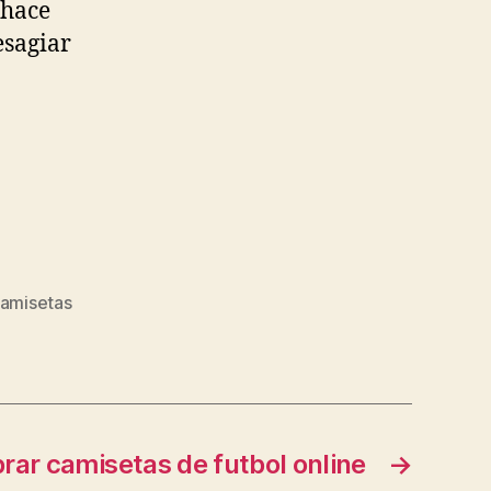
 hace
esagiar
amisetas
ar camisetas de futbol online
→