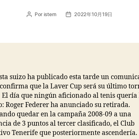
Por
istern
2022年10月19日
Autor
Fecha
de
de
la
la
entrada
entrada
ista suizo ha publicado esta tarde un comuni
 confirma que la Laver Cup será su último to
l. El día que ningún aficionado al tenis quería
o: Roger Federer ha anunciado su retirada.
ando quedar en la campaña 2008-09 a una
ncia de 3 puntos al tercer clasificado, el Club
ivo Tenerife que posteriormente ascendería.