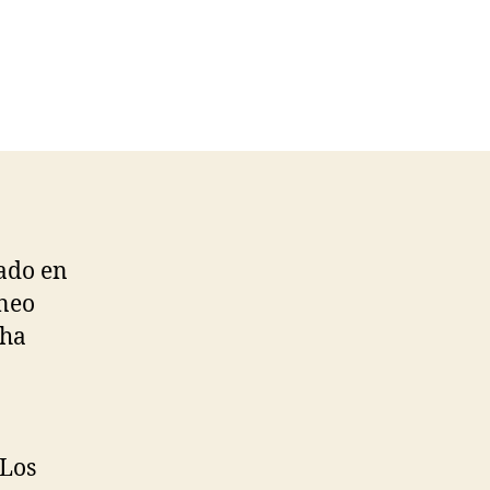
cado en
rneo
 ha
 Los