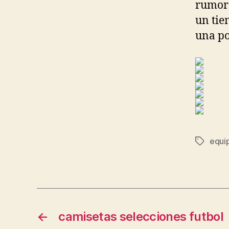
rumore
un tie
una po
equi
Etiqueta
←
camisetas selecciones futbol