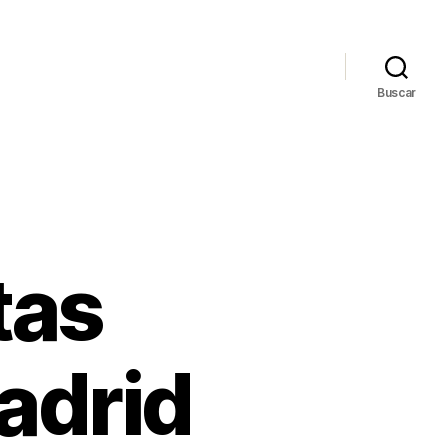
Buscar
tas
adrid