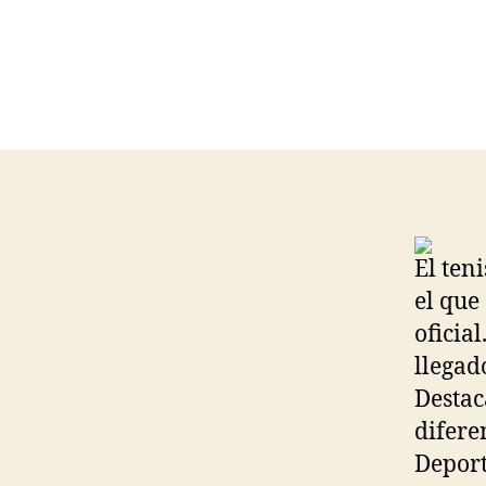
El ten
el que
oficia
llegad
Destac
difere
Deport