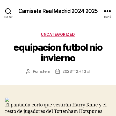
Camiseta Real Madrid 2024 2025
Buscar
Menú
Categorías
UNCATEGORIZED
equipacion futbol nio
invierno
Por
istern
2023年2月13日
Autor
Fecha
de
de
la
la
entrada
entrada
El pantalón corto que vestirán Harry Kane y el
resto de jugadores del Tottenham Hotspur es