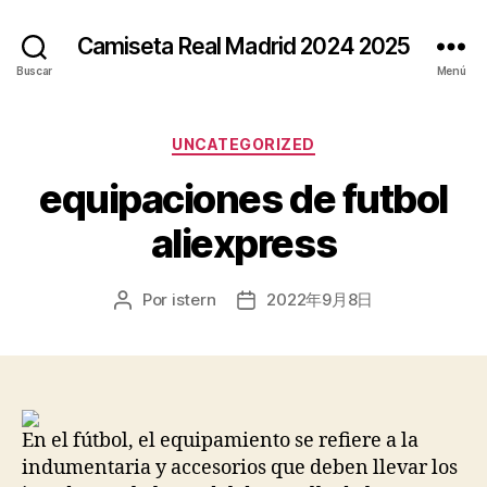
Camiseta Real Madrid 2024 2025
Buscar
Menú
Categorías
UNCATEGORIZED
equipaciones de futbol
aliexpress
Por
istern
2022年9月8日
Autor
Fecha
de
de
la
la
entrada
entrada
En el fútbol, el equipamiento se refiere a la
indumentaria y accesorios que deben llevar los