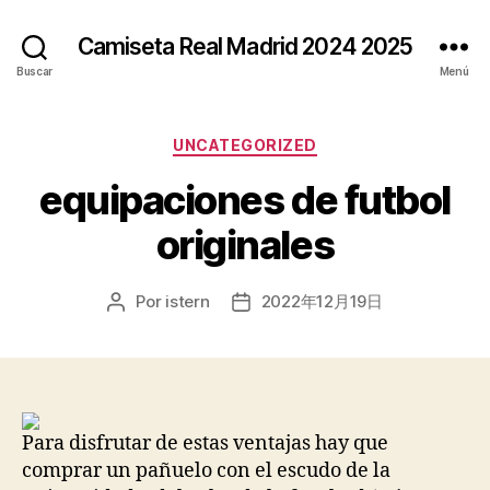
Camiseta Real Madrid 2024 2025
Buscar
Menú
Categorías
UNCATEGORIZED
equipaciones de futbol
originales
Por
istern
2022年12月19日
Autor
Fecha
de
de
la
la
entrada
entrada
Para disfrutar de estas ventajas hay que
comprar un pañuelo con el escudo de la