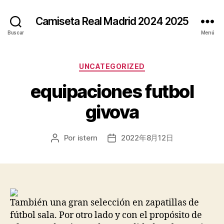
Camiseta Real Madrid 2024 2025
Buscar
Menú
Categorías
UNCATEGORIZED
equipaciones futbol
givova
Por
istern
2022年8月12日
Autor
Fecha
de
de
la
la
entrada
entrada
También una gran selección en zapatillas de
fútbol sala. Por otro lado y con el propósito de